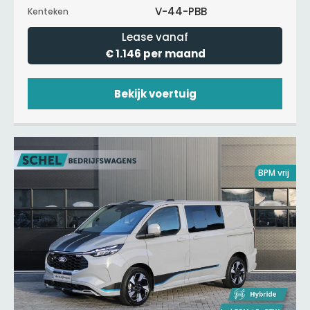
V-44-PBB
Kenteken
Lease vanaf
€ 1.146 per maand
Bekijk voertuig
BPM vrij