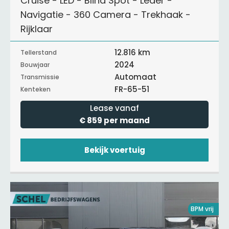
Cruise - LED - Blind Spot - Leder -
Navigatie - 360 Camera - Trekhaak -
Rijklaar
12.816 km
Tellerstand
2024
Bouwjaar
Automaat
Transmissie
FR-65-51
Kenteken
Lease vanaf
€ 859 per maand
Bekijk voertuig
BPM vrij