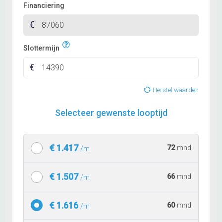
1(startblokkering)
Airbag passagier
Anti doorSlip Regeling
Toon meer